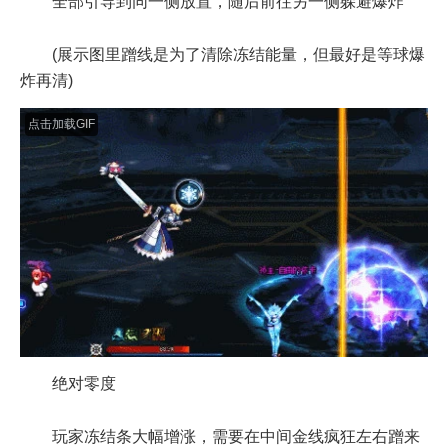
全部引导到同一侧放置，随后前往另一侧躲避爆炸
(展示图里蹭线是为了清除冻结能量，但最好是等球爆
炸再清)
点击加载GIF
绝对零度
玩家冻结条大幅增涨，需要在中间金线疯狂左右蹭来