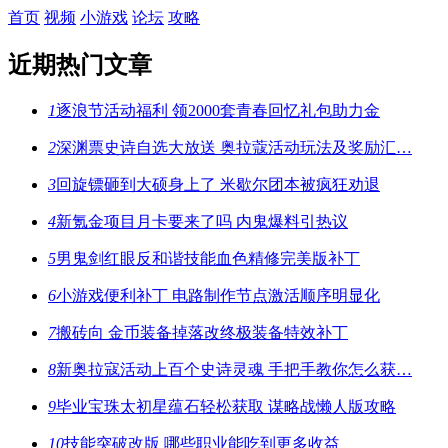
首页
视频
小游戏
论坛
攻略
近期热门文章
1
逐浪节活动福利 领2000套青春回忆礼包助力金
2
深渊票史诗自选大放送 奥拉蔻活动玩法及奖励汇…
3
回旋镖砸到大硕身上了 米歇尔团本被疯狂劝退
4
新氪金项目月卡要来了吗 内鬼爆料引热议
5
男鬼剑红眼反和谐技能血色精修完美版补丁
6
小游戏便利补丁 电路制作节点激活顺序明显化
7
搬砖向 金币装备掉落改终极装备特效补丁
8
新奥拉寇活动上百个史诗灵魂 手把手教你怎么获…
9
毕业宝珠太初星蕴石轻松获取 谋略战懒人版攻略
10
技能突破改版 哪些职业能吃到更多收益