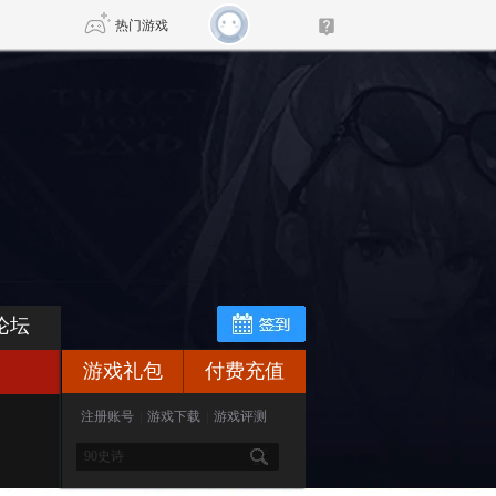
热门游戏
DNF
传奇4
剑网3旗舰版
新天龙八部
自由
诛仙世界
新仙侠5
论坛
游戏礼包
付费充值
注册账号
|
游戏下载
|
游戏评测