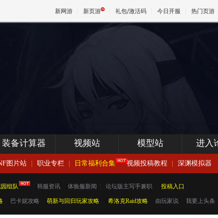
新网游
新页游
礼包/激活码
今日开服
热门页游
魔兽
天堂
王权与
装备计算器
视频站
模型站
进入
NF图片站
|
职业专栏
|
日常福利合集
视频投稿教程
|
深渊模拟器
花园组队
|
韩服资讯
|
体验服新闻
|
论坛版主写手兼职
|
投稿入口
略
|
巴卡妮攻略
|
萌新与回归玩家攻略
|
希洛克Raid攻略
|
由玩家说
|
我要上头条