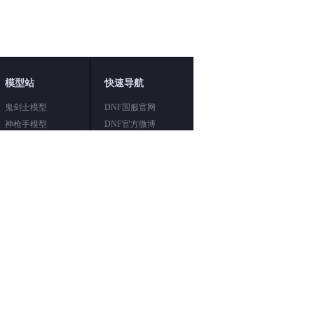
模型站
快速导航
鬼剑士模型
DNF国服官网
神枪手模型
DNF官方微博
魔法师模型
DNF官方论坛
女枪手模型
DNF韩服官网
格斗家模型
DNF日服官网
男格斗模型
DNF美服官网
圣职者模型
DNF版本专题
暗夜使者模型
DNF知识库
dnf界面模型
网站地图
素吧
|
DNF机械吧
|
DNF剑魔吧
|
DNF驱魔吧
7173游戏问答
|
17173发号平台