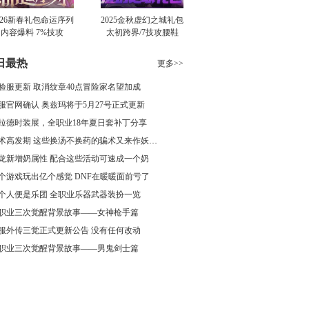
026新春礼包命运序列
2025金秋虚幻之城礼包
内容爆料 7%技攻
太初跨界/7技攻腰鞋
肩/1…
日最热
更多>>
验服更新 取消纹章40点冒险家名望加成
服官网确认 奥兹玛将于5月27号正式更新
拉德时装展，全职业18年夏日套补丁分享
骗术高发期 这些换汤不换药的骗术又来作妖了
龙新增奶属性 配合这些活动可速成一个奶
个游戏玩出亿个感觉 DNF在暖暖面前亏了
个人便是乐团 全职业乐器武器装扮一览
职业三次觉醒背景故事——女神枪手篇
服外传三觉正式更新公告 没有任何改动
职业三次觉醒背景故事——男鬼剑士篇