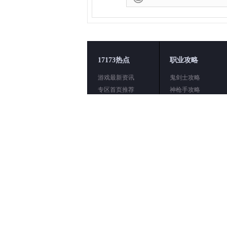
17173热点
职业攻略
游戏最新资讯
鬼剑士攻略
专区首页推荐
神枪手攻略
外服资讯动态
魔法师攻略
职业攻略加点
女枪手攻略
玩家投稿汇总
格斗家攻略
心情随笔记录
男格斗攻略
官方动态资讯
圣职者攻略
DNF新版数据库
暗夜使者攻略
DNF游戏截图
男法师攻略
友情链接：
17173
|
地下城与勇士手游
|
游久
|
DNF女漫游吧
|
DNF精灵骑士吧
|
1717
<