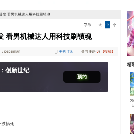
面爆发 看男机械达人用科技刷镇魂
字号：
大
中
小
发 看男机械达人用科技刷镇魂
：pepsiman
手机订阅
参与评论(
0
)
【投稿】
精
：创新世纪
预约
2
一波搞死