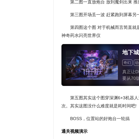
第二图一直放炮台 放到魔剑出来 推
第三图开场丢一波 赶紧跑到屏幕另
第四图这个图 对于机械而言简直就是
神奇药水闪亮世界仪
地下城
奇幻
动
动作
横
真正让D
要从70
将DNF
代MM
戏的核
第五图其实这个图穿深渊6+3机器
次。其实这图没什么难度就是耗时间吧!
BOSS，位置站的好炮台一轮搞
通关视频演示