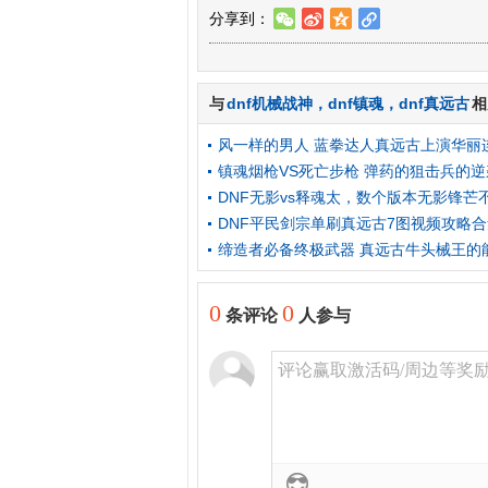
分享到：
w
t
z
l
与
dnf机械战神
，
dnf镇魂
，
dnf真远古
相
风一样的男人 蓝拳达人真远古上演华丽
镇魂烟枪VS死亡步枪 弹药的狙击兵的
DNF无影vs释魂太，数个版本无影锋芒
DNF平民剑宗单刷真远古7图视频攻略
缔造者必备终极武器 真远古牛头械王的
0
0
条评论
人参与
评论赢取激活码/周边等奖励！