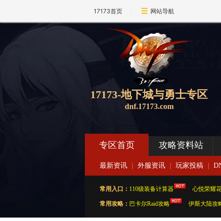
17173首页
网站导航
17173-地下城与勇士专区
dnf.17173.com
专区首页
攻略资料站
最新资讯
|
外服资讯
|
玩家投稿
|
D
常用入口：
110级装备计算器
|
心悦荣耀
常用攻略：
巴卡尔Raid攻略
|
伊斯大陆攻