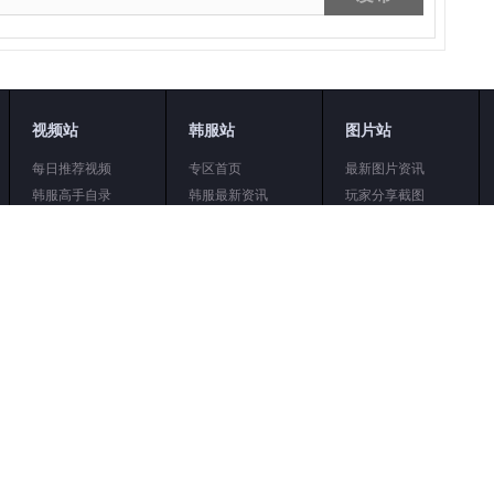
视频站
韩服站
图片站
每日推荐视频
专区首页
最新图片资讯
韩服高手自录
韩服最新资讯
玩家分享截图
经典收藏欣赏
韩服视频
精品同人作品
解说攻略合集
韩服杂志社
恶搞爆笑图片
职业大神视频
DNF手游教程
游戏截图精选
深渊人品直播
DNF手游资讯
美女玩家COS
搞笑蛋疼视频
DNF手游视频
2次元图片
史诗神器大全
DNF手游图片
DNF游戏壁纸
最新赛事视频
DNF韩服壁纸
DNF
|
DNF红眼吧
|
DNF阿修罗吧
|
DNF女弹药吧
|
DNF鬼泣吧
|
DNF元
3LOL
|
17173魔兽世界
|
17173梦幻西游
|
17173DOTA2
|
17173新游频道
|
1