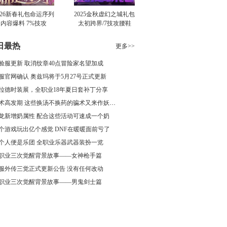
026新春礼包命运序列
2025金秋虚幻之城礼包
内容爆料 7%技攻
太初跨界/7技攻腰鞋
肩/1…
日最热
更多>>
验服更新 取消纹章40点冒险家名望加成
服官网确认 奥兹玛将于5月27号正式更新
拉德时装展，全职业18年夏日套补丁分享
骗术高发期 这些换汤不换药的骗术又来作妖了
龙新增奶属性 配合这些活动可速成一个奶
个游戏玩出亿个感觉 DNF在暖暖面前亏了
个人便是乐团 全职业乐器武器装扮一览
职业三次觉醒背景故事——女神枪手篇
服外传三觉正式更新公告 没有任何改动
职业三次觉醒背景故事——男鬼剑士篇