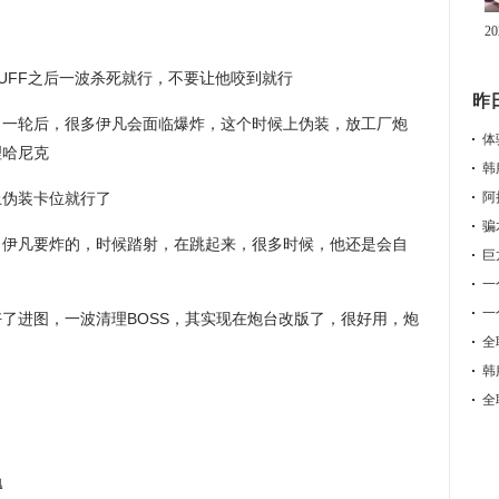
2
UFF之后一波杀死就行，不要让他咬到就行
昨
了一轮后，很多伊凡会面临爆炸，这个时候上伪装，放工厂炮
体
理哈尼克
韩
上伪装卡位就行了
阿
，伊凡要炸的，时候踏射，在跳起来，很多时候，他还是会自
巨
一
一
了进图，一波清理BOSS，其实现在炮台改版了，很好用，炮
全
韩
全
得