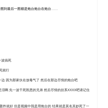
一图到最后一图都是炮台炮台在炮台……
一波搞死
死就行
一边 因为那家伙在放毒气了 然后在那边尽情的炮台吧
泪啊.先一波干死凯恩的兄弟 然后尽情的挂系XXXX吧请记住
人轰炸就好 但是视频中我是用炮台的 结果就是莫名其妙死了一