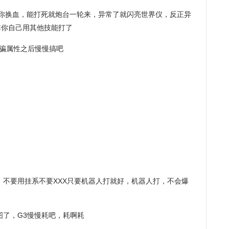
你换血，能打死就炮台一轮来，异常了就闪亮世界仪，反正异
非你自己用其他技能打了
后骗属性之后慢慢搞吧
，不要用挂系不要XXX只要机器人打就好，机器人打，不会爆
图了，G3慢慢耗吧，耗啊耗