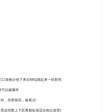
门口放炮台他下来后BBQ踢起来一轮射死
样可以破爆炸
你，伤害很高，躲着点!
竟这些图上下距离都短很适合炮台发挥)