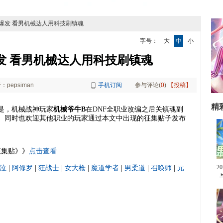
面爆发 看男机械达人用科技刷镇魂
字号：
大
中
小
发 看男机械达人用科技刷镇魂
：pepsiman
手机订阅
参与评论(
0
)
【投稿】
精
的是，机械战神玩家
机械爷牛B
在DNF全职业改编之后关镇魂副
奖励。同时也欢迎其他职业的玩家通过本文中出现的征集贴子发布
征集贴》》
点击查看
2
泣
|
阿修罗
|
狂战士
|
女大枪
|
魔道学者
|
男柔道
|
召唤师
|
元