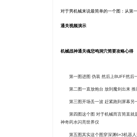
对于男机械来说最简单的一个图：从第
通关视频演示
机械战神通关魂悲鸣洞穴简要攻略心得
第一图进图 伪装 然后上BUFF然后
第二图一直放炮台 放到魔剑出来 推
第三图开场丢一波 赶紧跑到屏幕另
第四图这个图 对于机械而言简直就是
神奇药水闪亮世界仪
第五图其实这个图穿深渊6+3机器