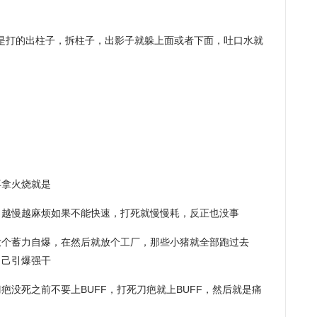
正就是打的出柱子，拆柱子，出影子就躲上面或者下面，吐口水就
再拿火烧就是
，越慢越麻烦如果不能快速，打死就慢慢耗，反正也没事
放个蓄力自爆，在然后就放个工厂，那些小猪就全部跑过去
自己引爆强干
疤没死之前不要上BUFF，打死刀疤就上BUFF，然后就是痛