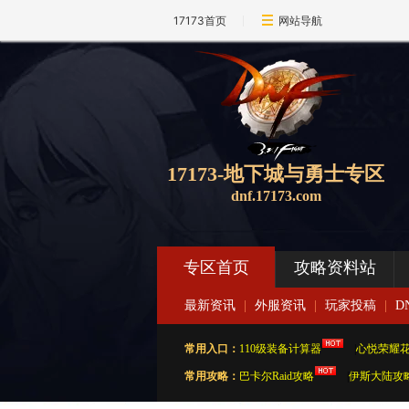
17173首页
网站导航
17173-地下城与勇士专区
dnf.17173.com
专区首页
攻略资料站
最新资讯
|
外服资讯
|
玩家投稿
|
D
常用入口：
110级装备计算器
|
心悦荣耀
常用攻略：
巴卡尔Raid攻略
|
伊斯大陆攻