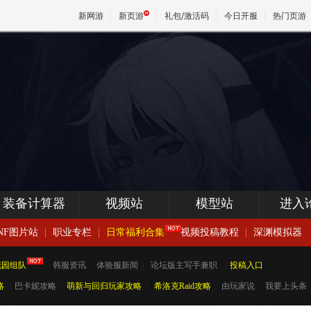
新网游
新页游
礼包/激活码
今日开服
热门页游
魔兽
天堂
王权与
装备计算器
视频站
模型站
进入
NF图片站
|
职业专栏
|
日常福利合集
视频投稿教程
|
深渊模拟器
花园组队
|
韩服资讯
|
体验服新闻
|
论坛版主写手兼职
|
投稿入口
略
|
巴卡妮攻略
|
萌新与回归玩家攻略
|
希洛克Raid攻略
|
由玩家说
|
我要上头条