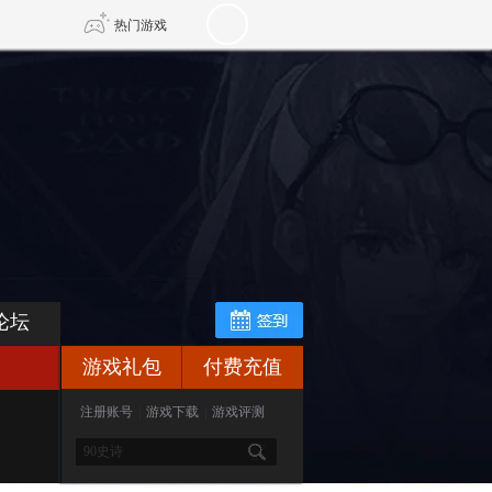
热门游戏
DNF
传奇4
剑网3旗舰版
新天龙八部
自由
诛仙世界
新仙侠5
论坛
游戏礼包
付费充值
注册账号
|
游戏下载
|
游戏评测