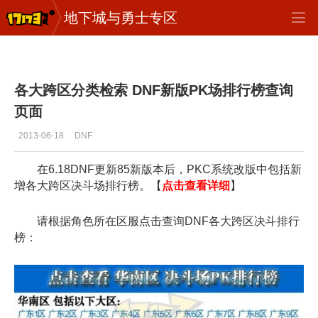
地下城与勇士专区
地下城与勇士
>
test
>
正文
各大跨区分类检索 DNF新版PK场排行榜查询
页面
2013-06-18
DNF
在6.18DNF更新85新版本后，PKC系统改版中包括新
增各大跨区决斗场排行榜。【
点击查看详细
】
请根据角色所在区服点击查询DNF各大跨区决斗排行
榜：