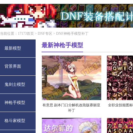
当前位置：
17173首页
>
DNF专区
> DNF神枪手模型补丁
最新神枪手模型
最新模型
背景界面
鬼剑士模型
神枪手模型
有意思 副本门口分解机改跪版赛丽亚
全职业技能图
补丁
格斗家模型