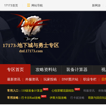
17173首页
网站导航
新网游
17173-地下城与勇士专区
dnf.17173.com
专区首页
攻略资料站
装备计算器
视
最新资讯
|
外服资讯
|
玩家投稿
|
DNF图片站
|
职业专栏
|
日
常用入口：
110级装备计算器
|
心悦荣耀花园组队
|
韩服资讯
|
体验
常用攻略：
巴卡尔Raid攻略
|
伊斯大陆攻略
|
巴卡妮攻略
|
萌新与回归玩