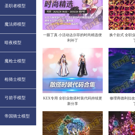
圣职者模型
魔法师模型
一眼丁真 小活动达尔菲的时尚精选便
换个款式 全职
利补丁
暗夜模型
魔枪士模型
枪骑士模型
弓箭手模型
KEX专用 全职业散搭时装代码持续更
修理商德利拉
新分享
帝国骑士模型