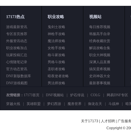
17173热点
职业攻略
视频站
游戏最新资讯
鬼剑士攻略
每日推荐视频
专区首页推荐
神枪手攻略
韩服高手自录
外服资讯动态
魔法师攻略
经典收藏欣赏
职业攻略加点
女枪手攻略
解说攻略合集
玩家投稿汇总
格斗家攻略
职业大神视频
心情随笔记录
男格斗攻略
深渊人品直播
官方动态资讯
圣职者攻略
搞笑蛋疼视频
DNF新版数据库
暗夜使者攻略
史诗神器大全
DNF游戏截图
男法师攻略
最新赛事视频
友情链接：
17173首页
|
DNF视频站
|
炉石传说
|
COLG
|
网易DNF专区
穿越火线
|
英雄联盟
|
梦幻西游
|
魔兽世界
|
御龙在天
|
斗战神
|
暗
关于17173
|
人才招聘
|
广告服
Copyright © 200