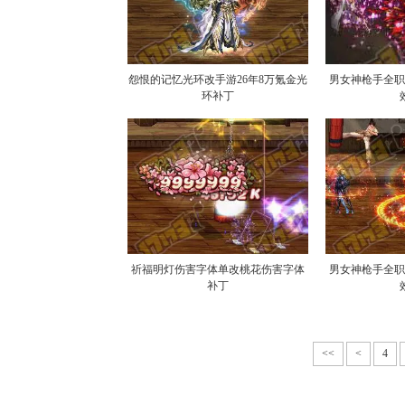
怨恨的记忆光环改手游26年8万氪金光
男女神枪手全
环补丁
祈福明灯伤害字体单改桃花伤害字体
男女神枪手全
补丁
<<
<
4