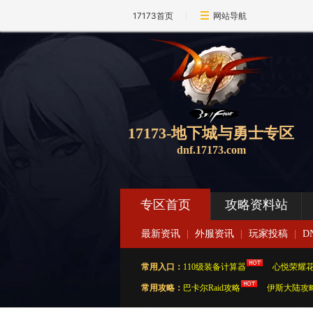
17173首页
网站导航
17173-地下城与勇士专区
dnf.17173.com
专区首页
攻略资料站
最新资讯
|
外服资讯
|
玩家投稿
|
D
常用入口：
110级装备计算器
|
心悦荣耀
常用攻略：
巴卡尔Raid攻略
|
伊斯大陆攻