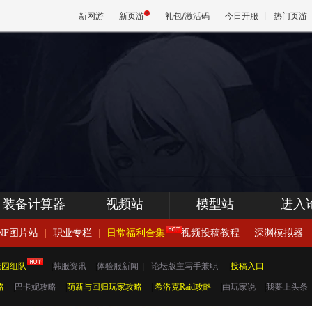
新网游
新页游
礼包/激活码
今日开服
热门页游
魔兽
天堂
王权与
装备计算器
视频站
模型站
进入
NF图片站
|
职业专栏
|
日常福利合集
视频投稿教程
|
深渊模拟器
花园组队
|
韩服资讯
|
体验服新闻
|
论坛版主写手兼职
|
投稿入口
略
|
巴卡妮攻略
|
萌新与回归玩家攻略
|
希洛克Raid攻略
|
由玩家说
|
我要上头条