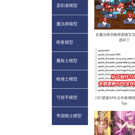
圣职者模型
魔法师模型
女魔法师召唤师宠物宝
团补丁
暗夜模型
魔枪士模型
枪骑士模型
弓箭手模型
2月5更新NPK文件新增
Tips
帝国骑士模型