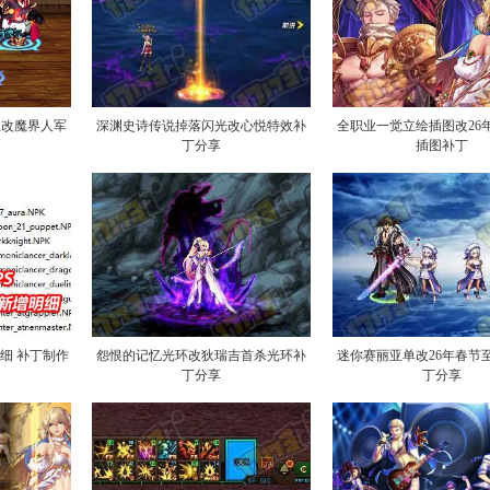
宝改魔界人军
深渊史诗传说掉落闪光改心悦特效补
全职业一觉立绘插图改26
丁分享
插图补丁
明细 补丁制作
怨恨的记忆光环改狄瑞吉首杀光环补
迷你赛丽亚单改26年春节
丁分享
丁分享