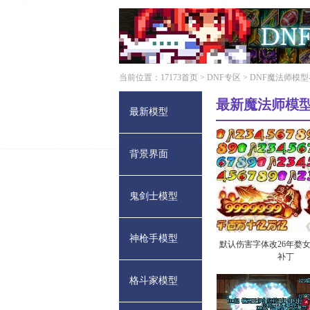
当前位置：
17173首页
>
DNF专区
> DNF魔法师模
最新魔法师模
最新模型
背景界面
鬼剑士模型
神枪手模型
默认伤害字体改26年婺
补丁
格斗家模型