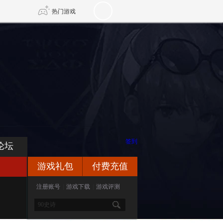
热门游戏
DNF
传奇4
剑网3旗舰版
新天龙八部
自由
诛仙世界
新仙侠5
签到
论坛
游戏礼包
付费充值
注册账号
|
游戏下载
|
游戏评测