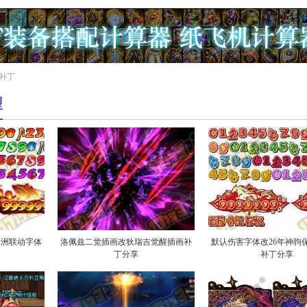
型补丁
型
女洲联动字体
洛佩兹二觉插画改狄瑞吉觉醒插画补
默认伤害字体改26年神驹
丁分享
补丁分享