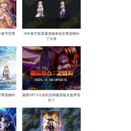
年春节至尊
26年春节套普通宠物单改至尊宠物补
丁分享
至尊宠物补
最新NPC\UI\全职业韩服原版全套声音
补丁