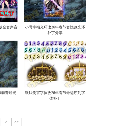
原版全套声音
小号幸福光环改26年春节套隐藏光环
补丁分享
节套普通光
默认伤害字体改26年春节命运序列字
体补丁
>
>>