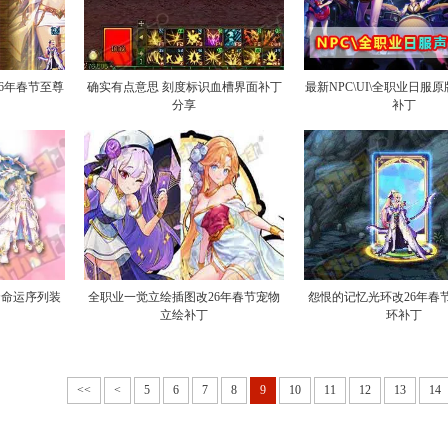
26年春节至尊
确实有点意思 刻度标识血槽界面补丁
最新NPC\UI\全职业日服
分享
补丁
套命运序列装
全职业一觉立绘插图改26年春节宠物
怨恨的记忆光环改26年春
立绘补丁
环补丁
<<
<
5
6
7
8
9
10
11
12
13
14