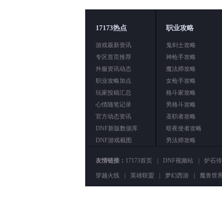
17173热点
职业攻略
游戏最新资讯
鬼剑士攻略
专区首页推荐
神枪手攻略
外服资讯动态
魔法师攻略
职业攻略加点
女枪手攻略
玩家投稿汇总
格斗家攻略
心情随笔记录
男格斗攻略
官方动态资讯
圣职者攻略
DNF新版数据库
暗夜使者攻略
DNF游戏截图
男法师攻略
友情链接：
17173首页
|
DNF视频站
|
炉石传
穿越火线
|
英雄联盟
|
梦幻西游
|
魔兽世