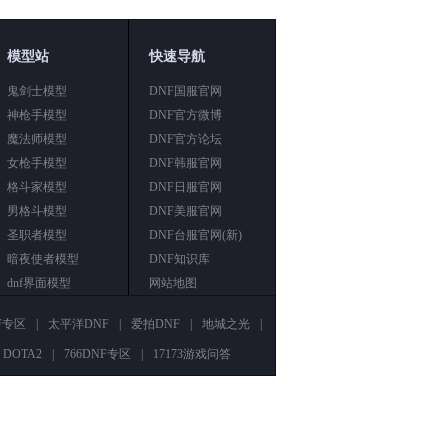
模型站
快速导航
鬼剑士模型
DNF国服官网
神枪手模型
DNF官方微博
魔法师模型
DNF官方论坛
女枪手模型
DNF韩服官网
格斗家模型
DNF日服官网
男格斗模型
DNF美服官网
圣职者模型
DNF台服官网(新)
暗夜使者模型
DNF知识库
dnf界面模型
网站地图
NF专区
|
太平洋DNF
|
爱拍DNF
|
地城之光
|
DOTA2
|
766DNF专区
|
17173游戏问答