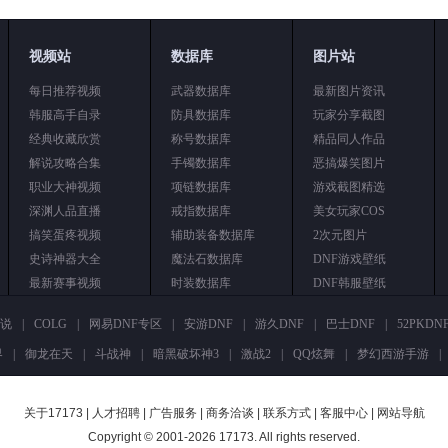
视频站
数据库
图片站
每日推荐视频
武器数据库
最新图片资讯
韩服高手自录
防具数据库
玩家分享截图
经典收藏欣赏
称号数据库
精品同人作品
解说攻略合集
手镯数据库
恶搞爆笑图片
职业大神视频
项链数据库
游戏截图精选
深渊人品直播
戒指数据库
美女玩家COS
搞笑蛋疼视频
辅助装备数据库
2次元图片
史诗神器大全
魔法石数据库
DNF游戏壁纸
最新赛事视频
时装数据库
DNF韩服壁纸
说
|
COLG
|
网易DNF专区
|
安游DNF
|
游久DNF
|
巴士DNF
|
52PKD
界
|
御龙在天
|
斗战神
|
暗黑破坏神3
|
激战2
|
QQ炫舞
|
梦幻西游手游
|
关于17173
|
人才招聘
|
广告服务
|
商务洽谈
|
联系方式
|
客服中心
|
网站导航
Copyright © 2001-2026 17173. All rights reserved.