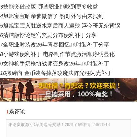
3
技能突破改版 哪些职业能吃到更多收益
4
旭旭宝宝晒亲爹微信了 豹哥外号由来找到
5
旭旭宝宝入驻逆水寒后商人遭殃 浮夸哥无奈背锅
6
清洁版悖论迷宫奖励分布便利补丁分享
7
全职业时装改26年青春回忆JK时装补丁分享
8
小游戏便利补丁 电路制作节点激活顺序明显化
9
女神枪手奶枪协战师变身改26年JK时装补丁
10
搬砖向 金币装备掉落改魔法阵光柱闪光补丁
1
条评论
评论赢取激活码/周边等奖励！加群了解详情224611913