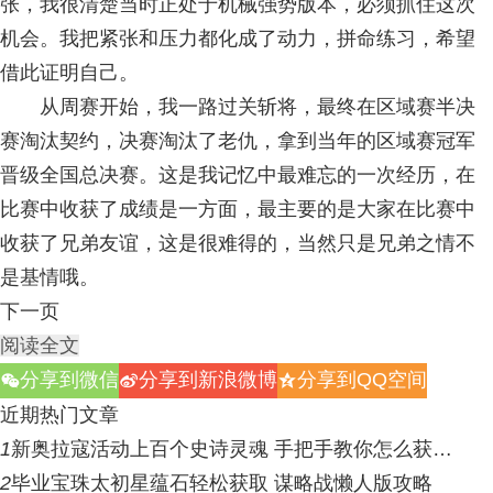
张，我很清楚当时正处于机械强势版本，必须抓住这次
机会。我把紧张和压力都化成了动力，拼命练习，希望
借此证明自己。
从周赛开始，我一路过关斩将，最终在区域赛半决
赛淘汰契约，决赛淘汰了老仇，拿到当年的区域赛冠军
晋级全国总决赛。这是我记忆中最难忘的一次经历，在
比赛中收获了成绩是一方面，最主要的是大家在比赛中
收获了兄弟友谊，这是很难得的，当然只是兄弟之情不
是基情哦。
下一页
阅读全文
分享到微信
分享到新浪微博
分享到QQ空间
w
t
z
近期热门文章
1
新奥拉寇活动上百个史诗灵魂 手把手教你怎么获…
2
毕业宝珠太初星蕴石轻松获取 谋略战懒人版攻略