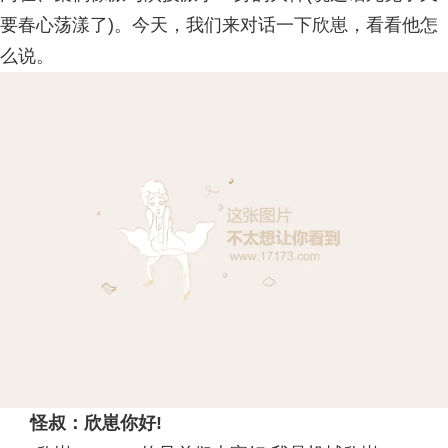
要春心荡漾了)。今天，我们来对话一下欣崽，看看他怎
么说。
怪叔：欣崽你好!