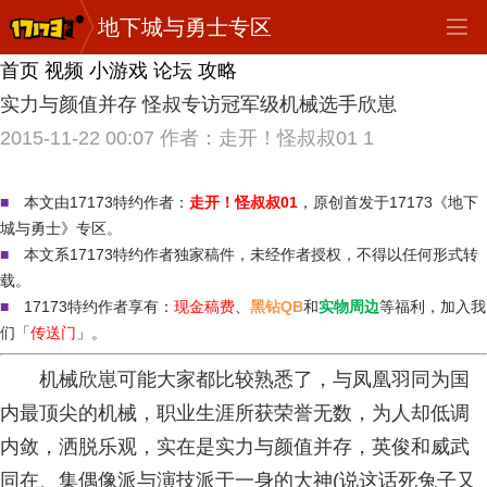
地下城与勇士专区
首页
视频
小游戏
论坛
攻略
实力与颜值并存 怪叔专访冠军级机械选手欣崽
2015-11-22 00:07
作者：走开！怪叔叔01
1
■
本文由17173特约作者：
走开！怪叔叔01
，原创首发于17173《地下
城与勇士》专区。
■
本文系17173特约作者独家稿件，未经作者授权，不得以任何形式转
载。
■
17173特约作者享有：
现金稿费
、
黑钻QB
和
实物周边
等福利，加入我
们「
传送门
」。
机械欣崽可能大家都比较熟悉了，与凤凰羽同为国
内最顶尖的机械，职业生涯所获荣誉无数，为人却低调
内敛，洒脱乐观，实在是实力与颜值并存，英俊和威武
同在、集偶像派与演技派于一身的大神(说这话死兔子又