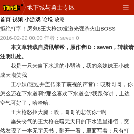
地下城与勇士专区
首页
视频
小游戏
论坛
攻略
拒绝打字！厉鬼6王大枪20发激光强杀火山BOSS
2016-02-22 00:00
作者：seven
0
本文章转载自腾讯帮帮，原作者ID：seven，转载请
注明出处。
我是一只来自下水道的小弱渣，我的亲妹妹王小妹
成天嘲笑我
王小妹(透过井盖传来了蔑视的声音)：哎呀哥哥，你
怎么还在下水道啊?那么喜欢下水道么?我跟你讲，上边
空气可好了，哈哈哈。
王大枪怒捶大腿：唉，哥哥的悲伤你**啊
垂头丧气的王大枪在暗无天日的下水道里徘徊，突
然发现了一本无字天书，翻开一看，里面写着：只有打