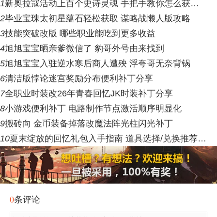
1
新奥拉寇活动上百个史诗灵魂 手把手教你怎么获…
2
毕业宝珠太初星蕴石轻松获取 谋略战懒人版攻略
3
技能突破改版 哪些职业能吃到更多收益
4
旭旭宝宝晒亲爹微信了 豹哥外号由来找到
5
旭旭宝宝入驻逆水寒后商人遭殃 浮夸哥无奈背锅
6
清洁版悖论迷宫奖励分布便利补丁分享
7
全职业时装改26年青春回忆JK时装补丁分享
8
小游戏便利补丁 电路制作节点激活顺序明显化
9
搬砖向 金币装备掉落改魔法阵光柱闪光补丁
10
夏末绽放的回忆礼包入手指南 道具选择/兑换推荐…
0
条评论