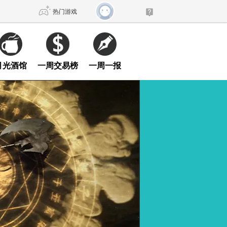
热门游戏
DNF
传奇4
月光酒馆
一周交易榜
一周一报
剑网3旗舰版
新天龙八部
自由
诛仙世界
新仙侠5