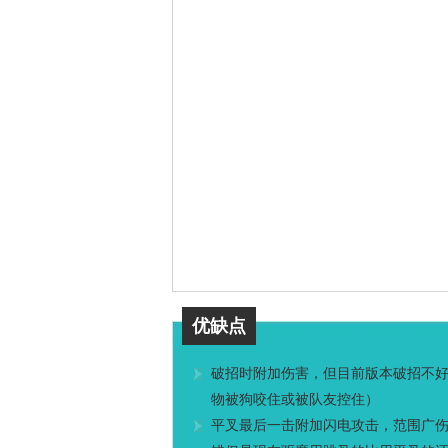
优缺点
破招时附加伤害，但目前版本破招不
物被狗咬住或被队友控住）
平叉最后一击附加闪电攻击，范围广