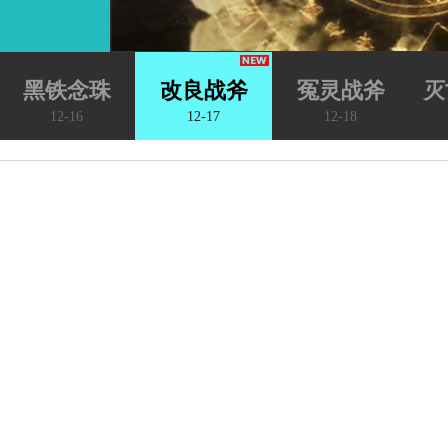
黑铁念珠
改良战斧
冤灵战斧
灭
12-16
12-17
12-18