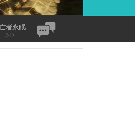
亡者永眠
12-19