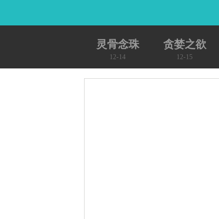
灵骨念珠
贪婪之欲
12-14
12-15