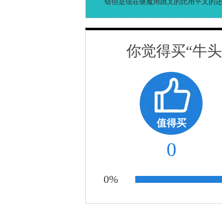
错但是现在驱魔用跳叉的比用平叉的
你觉得买“牛
值得买
0
0%