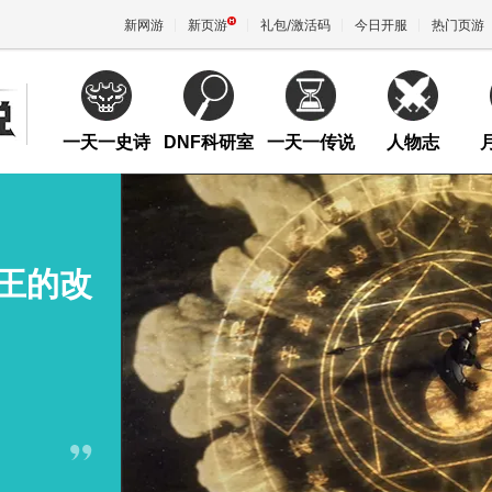
新网游
新页游
礼包/激活码
今日开服
热门页游
魔兽
一天一史诗
DNF科研室
一天一传说
人物志
天堂
王权与
械王的改