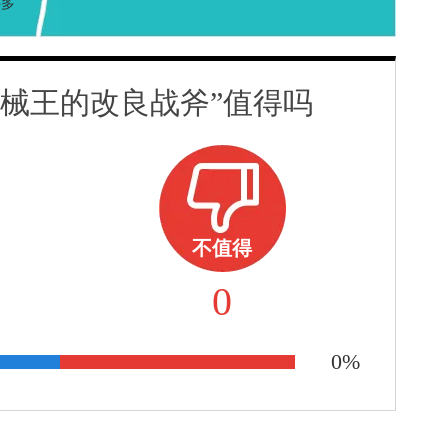
还多
头械王的改良战斧”值得吗
不值得
0
0%