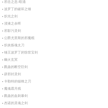
邪念之息-暗涌
波罗丁的破坏之锤
炽光之剑
浸液之余晖
邪影污灵剑
公爵尤里斯的邪魔棍
炽炎炼魂太刀
锤王波罗丁的惊世宝剑
幽火玄冥
戮蛊的断空巨剑
辟邪封灵剑
卡勒特的锯锋之刃
魔魂霜月残
戮蛊的血刺暴剑
杰诺的灵魂之剑