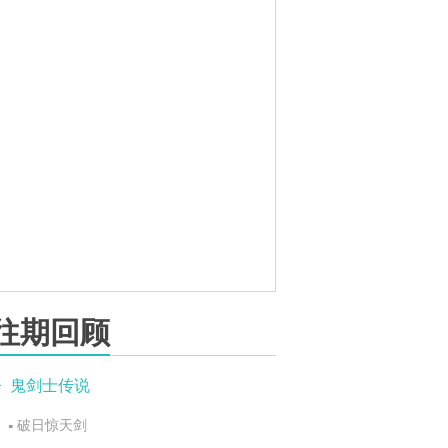
往期回顾
鬼剑士传说
破日惊天剑