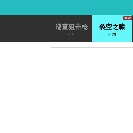
巡查狙击枪
裂空之啸
9-28
9-29