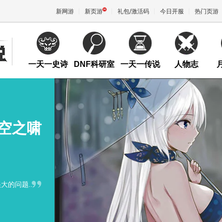
新网游
新页游
礼包/激活码
今日开服
热门页游
魔兽
一天一史诗
DNF科研室
一天一传说
人物志
天堂
王权与
裂空之啸
的问题...