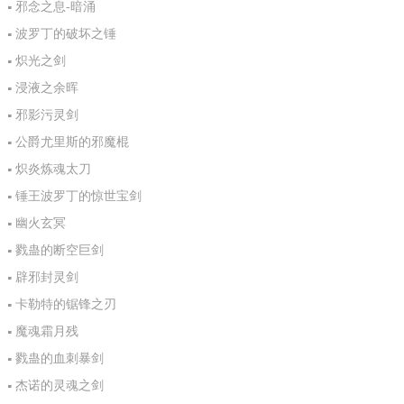
邪念之息-暗涌
波罗丁的破坏之锤
炽光之剑
浸液之余晖
邪影污灵剑
公爵尤里斯的邪魔棍
炽炎炼魂太刀
锤王波罗丁的惊世宝剑
幽火玄冥
戮蛊的断空巨剑
辟邪封灵剑
卡勒特的锯锋之刃
魔魂霜月残
戮蛊的血刺暴剑
杰诺的灵魂之剑