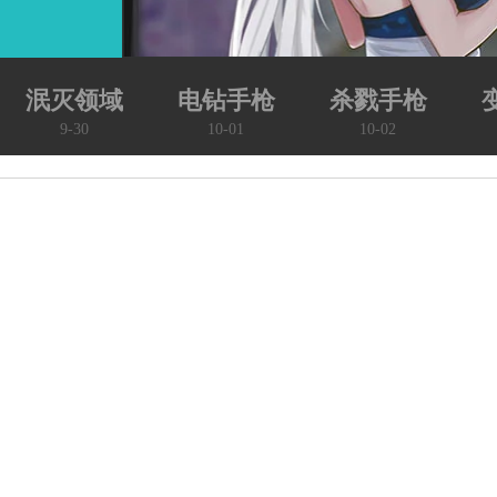
泯灭领域
电钻手枪
杀戮手枪
9-30
10-01
10-02