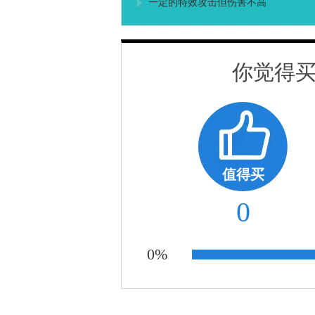
一定的特效攻击但伤害不高
你觉得买
值得买
0
0%