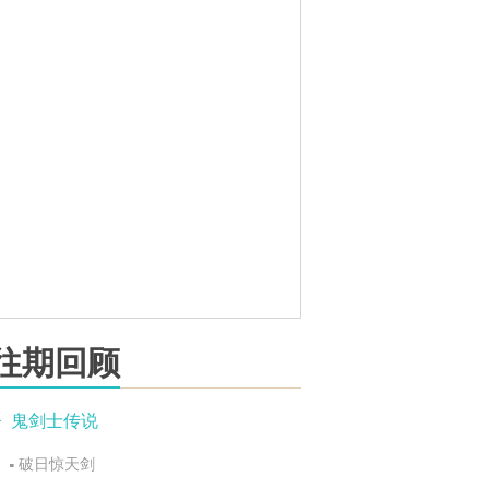
往期回顾
鬼剑士传说
破日惊天剑