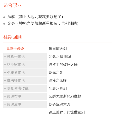
适合职业
法驱（加上大地九我就要渡劫了）
金身（神怒光复加超新星换装，告别辅助）
往期回顾
鬼剑士传说
破日惊天剑
神枪手传说
邪念之息-暗涌
格斗家传说
波罗丁的破坏之锤
圣职者传说
炽光之剑
魔法师传说
浸液之余晖
暗夜使者传说
邪影污灵剑
传说布甲
公爵尤里斯的邪魔棍
传说皮甲
炽炎炼魂太刀
锤王波罗丁的惊世宝剑