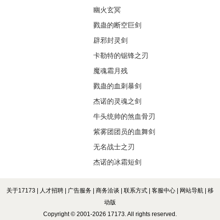
幽火玄冥
戮蛊的断空巨剑
辟邪封灵剑
卡勒特的锯锋之刃
魔魂霜月残
戮蛊的血刺暴剑
杰诺的灵魂之剑
牛头统帅的煞血骨刃
紫雾团团员的血舞剑
无名战士之刃
杰诺的冰霜短剑
关于17173
|
人才招聘
|
广告服务
|
商务洽谈
|
联系方式
|
客服中心
|
网站导航
|
移
动版
Copyright © 2001-2026 17173. All rights reserved.