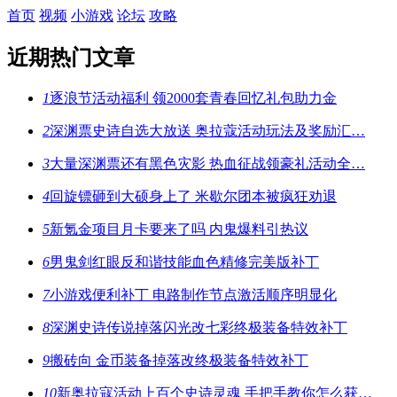
首页
视频
小游戏
论坛
攻略
近期热门文章
1
逐浪节活动福利 领2000套青春回忆礼包助力金
2
深渊票史诗自选大放送 奥拉蔻活动玩法及奖励汇…
3
大量深渊票还有黑色灾影 热血征战领豪礼活动全…
4
回旋镖砸到大硕身上了 米歇尔团本被疯狂劝退
5
新氪金项目月卡要来了吗 内鬼爆料引热议
6
男鬼剑红眼反和谐技能血色精修完美版补丁
7
小游戏便利补丁 电路制作节点激活顺序明显化
8
深渊史诗传说掉落闪光改七彩终极装备特效补丁
9
搬砖向 金币装备掉落改终极装备特效补丁
10
新奥拉寇活动上百个史诗灵魂 手把手教你怎么获…