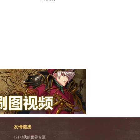
友情链接
17173我的世界专区