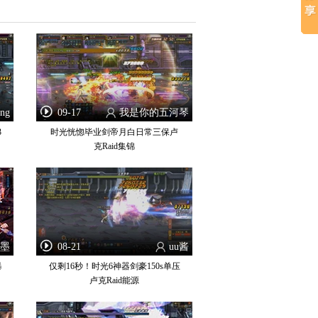
ing
09-17
我是你的五河琴里
3
时光恍惚毕业剑帝月白日常三保卢
克Raid集锦
墨
08-21
uu酱
暴
仅剩16秒！时光6神器剑豪150s单压
卢克Raid能源