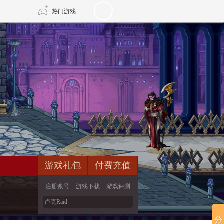
热门游戏
DNF
传奇4
剑网3旗舰版
新天龙八部
自由
诛仙世界
新仙侠5
游戏礼包
付费充值
注册账号
游戏下载
游戏评测