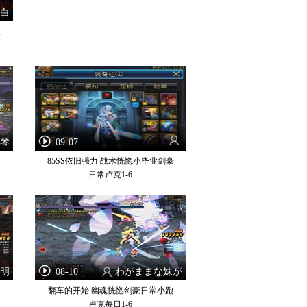
白
天
琴里
09-07
85SS依旧强力 战术恍惚小毕业剑豪
日常卢克1-6
明
08-10
わがままな妹が
翻车的开始 幽魂恍惚剑豪日常小跑
卢克每日1-6