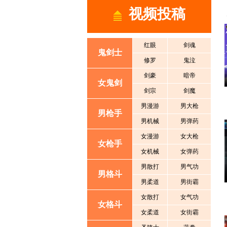
视频投稿
红眼
剑魂
鬼剑士
修罗
鬼泣
剑豪
暗帝
女鬼剑
剑宗
剑魔
男漫游
男大枪
男枪手
男机械
男弹药
女漫游
女大枪
女枪手
女机械
女弹药
男散打
男气功
男格斗
男柔道
男街霸
女散打
女气功
女格斗
女柔道
女街霸