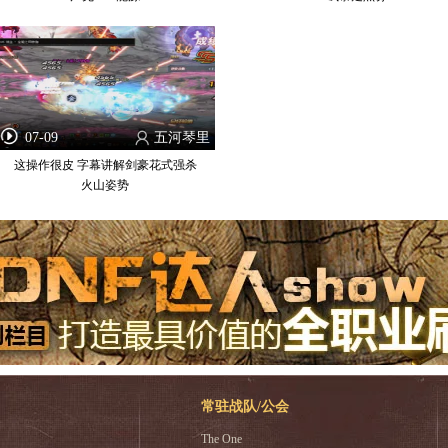
07-09
五河琴里
这操作很皮 字幕讲解剑豪花式强杀
火山姿势
常驻战队/公会
The One