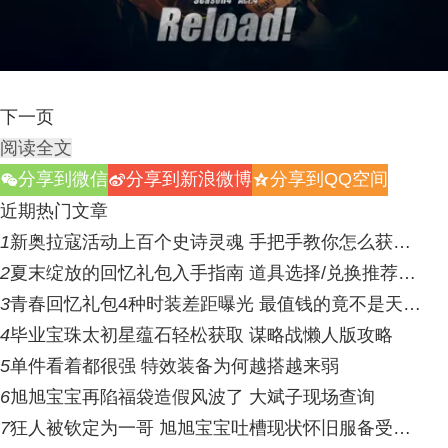
下一页
阅读全文
分享到微信
分享到新浪微博
分享到QQ空间
w
t
z
近期热门文章
1
新奥拉寇活动上百个史诗灵魂 手把手教你怎么获…
2
夏末绽放的回忆礼包入手指南 道具选择/兑换推荐…
3
青春回忆礼包4种时装差距曝光 最值钱的竟不是天…
4
毕业宝珠太初星蕴石轻松获取 谋略战懒人版攻略
5
单件看着都很强 特效装备为何越搭越来弱
6
旭旭宝宝再陷福袋造假风波了 大斌子现场查询
7
狂人被钦定为一哥 旭旭宝宝吐槽现状怀旧服备受…