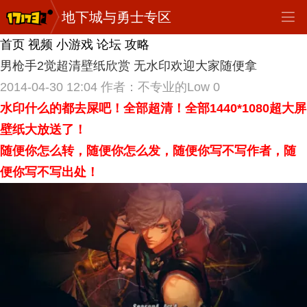
地下城与勇士专区
首页
视频
小游戏
论坛
攻略
男枪手2觉超清壁纸欣赏 无水印欢迎大家随便拿
2014-04-30 12:04
作者：不专业的Low
0
水印什么的都去屎吧！全部超清！全部1440*1080超大屏
壁纸大放送了！
随便你怎么转，随便你怎么发，随便你写不写作者，随
便你写不写出处！