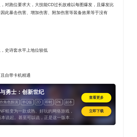
，对跑位要求大，大技能CD过长故难以每图爆发，且爆发比
出因此暴击伤害、增加伤害、附加伤害等装备效果等于没有
上，史诗套水平上地位较低
而且自带卡机精通
与勇士：创新世纪
查看更多
作角色扮演
半Q版
2D
即时
PK
副本
版
道具收费
怀旧
NF蜕变为一款成熟、好玩的网络游戏，
立即下载
版本说起。甚至可以说，正是这一版本，
从侧重单机体验的街机风格，转向具备现
O特质的成熟形态，同时奠定了此后十年游
心玩法框架。