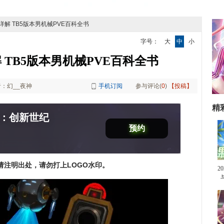
详解 TB5版本男机械PVE百科全书
字号：
大
中
小
 TB5版本男机械PVE百科全书
：幻__夜神
手机订阅
参与评论(
0
)
【投稿】
精
：创新世纪
预约
载请注明出处，请勿打上LOGO水印。
2