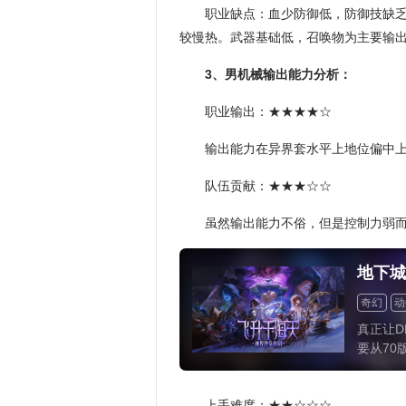
职业缺点：血少防御低，防御技缺乏
较慢热。武器基础低，召唤物为主要输
3、男机械输出能力分析：
职业输出：★★★★☆
输出能力在异界套水平上地位偏中
队伍贡献：★★★☆☆
虽然输出能力不俗，但是控制力弱
地下城
奇幻
动
动作
横
真正让D
要从70
将DNF
代MM
戏的核
上手难度：★★☆☆☆