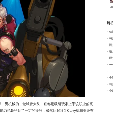
2
昨
体
韩
阿
巨
一
一
全
韩
全
分享，男机械的二觉城管大队一直都是吸引玩家上手该职业的亮
能力也是得到了一定的提升，虽然比起顶尖Carry型职业还有