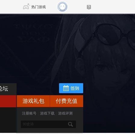
热门游戏
DNF
传奇4
剑网3旗舰版
新天龙八部
自由
诛仙世界
新仙侠5
论坛
游戏礼包
付费充值
注册账号
|
游戏下载
|
游戏评测