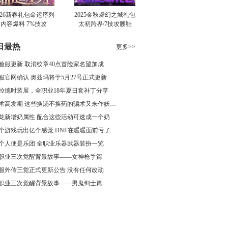
026新春礼包命运序列
2025金秋虚幻之城礼包
内容爆料 7%技攻
太初跨界/7技攻腰鞋
肩/1…
日最热
更多>>
验服更新 取消纹章40点冒险家名望加成
服官网确认 奥兹玛将于5月27号正式更新
拉德时装展，全职业18年夏日套补丁分享
骗术高发期 这些换汤不换药的骗术又来作妖了
龙新增奶属性 配合这些活动可速成一个奶
个游戏玩出亿个感觉 DNF在暖暖面前亏了
个人便是乐团 全职业乐器武器装扮一览
职业三次觉醒背景故事——女神枪手篇
服外传三觉正式更新公告 没有任何改动
职业三次觉醒背景故事——男鬼剑士篇