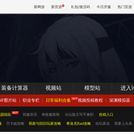
新网游
新页游
礼包/激活码
今日开服
热门页游
魔兽
天堂
王权与
装备计算器
视频站
模型站
进入
NF图片站
|
职业专栏
|
日常福利合集
视频投稿教程
|
深渊模拟器
花园组队
|
韩服资讯
|
体验服新闻
|
论坛版主写手兼职
|
投稿入口
略
|
巴卡妮攻略
|
萌新与回归玩家攻略
|
希洛克Raid攻略
|
由玩家说
|
我要上头条