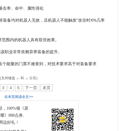
暴击率、命中、属性强化
等装备均对机器人无效，且机器人不能触发“攻击时X%几率
光环范围内的机器人具有双倍效果。
此该职业非常依赖异界装备的提升。
炮压个能量的门票不难拿到，对技术要求高于对装备要求
(支持键盘 ← 和 → 分页)
3
4
5
下一页
末页
在本页阅读全文>>
部，100%领《原
耀》888点券、
周边好礼！