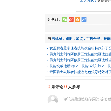
加入方式：
微信关注“
分享到：
w
t
z
l
与
男机械
，
刷图
，
加点
，
百科全书
，
技能
女圣职者蓝拳使者技能改金粉特效补丁
男鬼剑士剑魂阿修罗三觉技能动画改拉
男鬼剑士剑魂阿修罗三觉技能动画改维
技能突破池新增Lv95技能 全职业Lv9
帝国骑士破浪者技能改七色炫彩特效补
0
0
条评论
人参与
评论赢取激活码/周边等奖励！