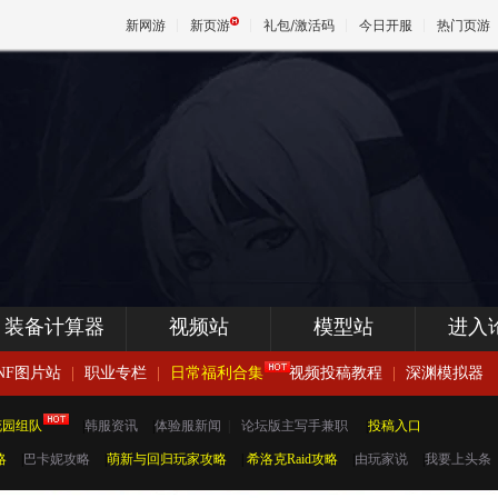
新网游
新页游
礼包/激活码
今日开服
热门页游
魔兽
天堂
王权与
装备计算器
视频站
模型站
进入
NF图片站
|
职业专栏
|
日常福利合集
视频投稿教程
|
深渊模拟器
花园组队
|
韩服资讯
|
体验服新闻
|
论坛版主写手兼职
|
投稿入口
略
|
巴卡妮攻略
|
萌新与回归玩家攻略
|
希洛克Raid攻略
|
由玩家说
|
我要上头条