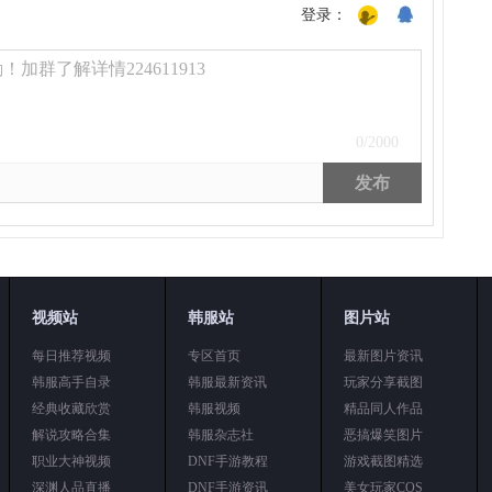
登录：
加群了解详情224611913
0
/2000
发布
视频站
韩服站
图片站
每日推荐视频
专区首页
最新图片资讯
韩服高手自录
韩服最新资讯
玩家分享截图
经典收藏欣赏
韩服视频
精品同人作品
解说攻略合集
韩服杂志社
恶搞爆笑图片
职业大神视频
DNF手游教程
游戏截图精选
深渊人品直播
DNF手游资讯
美女玩家COS