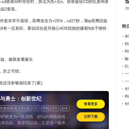
他-cd效果同时存在时，算法为先+后x。依靠最短CD的乱射和多
2
远2套装。
件套非常不值得，双鹰攻击力+25%，cd27秒，满tp双鹰回旋
昨
起夺魄9有一定差距。看似综合提升核心AOE技能的爆裂9由于牺牲
体
韩
阿
回旋、极限多重爆头
巨
，弃之可惜;
一
一
还没射够就结束了(雾);
全
韩
与勇士：创新世纪
全
查看更多
作角色扮演
半Q版
2D
即时
PK
副本
版
道具收费
怀旧
NF蜕变为一款成熟、好玩的网络游戏，
立即下载
版本说起。甚至可以说，正是这一版本，
从侧重单机体验的街机风格，转向具备现