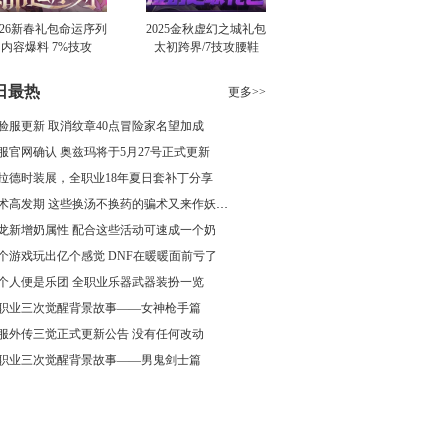
026新春礼包命运序列
2025金秋虚幻之城礼包
内容爆料 7%技攻
太初跨界/7技攻腰鞋
肩/1…
日最热
更多>>
验服更新 取消纹章40点冒险家名望加成
服官网确认 奥兹玛将于5月27号正式更新
拉德时装展，全职业18年夏日套补丁分享
骗术高发期 这些换汤不换药的骗术又来作妖了
龙新增奶属性 配合这些活动可速成一个奶
个游戏玩出亿个感觉 DNF在暖暖面前亏了
个人便是乐团 全职业乐器武器装扮一览
职业三次觉醒背景故事——女神枪手篇
服外传三觉正式更新公告 没有任何改动
职业三次觉醒背景故事——男鬼剑士篇