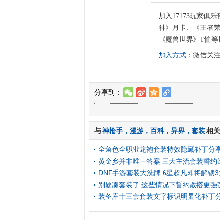
加入17173玩家俱乐
神》月卡、《王者荣
《魔兽世界》T恤等
加入方式：
微信关注“
分享到：
w
t
z
l
与
神枪手
，
漫游
，
百科
，
异界
，
套装
相关
全角色全职业龙袍套装特效隐藏补丁分
黄金乡并非唯一答案 三大主流套装誓约
DNF手游套装大洗牌 6星超凡即将解锁
别硬凑套装了 这些情况下誓约散搭更强
装备库十三套套装文字标识明显化补丁