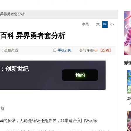
科 异界勇者套分析
字号：
大
中
小
百科 异界勇者套分析
者：孤独久贱
手机订阅
参与评论(
0
)
【投稿】
精
：创新世纪
预约
2
回旋
cd的多爆，无论是练级还是异界，非常适合入门级玩家;