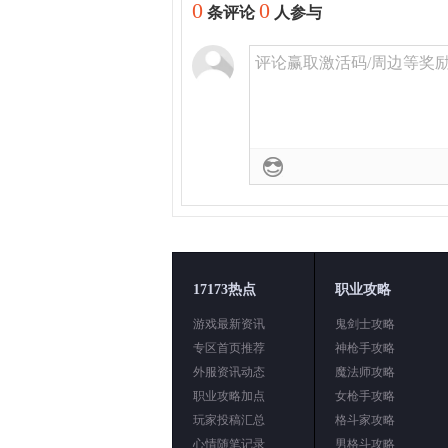
0
0
条评论
人参与
评论赢取激活码/周边等奖励！
17173热点
职业攻略
游戏最新资讯
鬼剑士攻略
专区首页推荐
神枪手攻略
外服资讯动态
魔法师攻略
职业攻略加点
女枪手攻略
玩家投稿汇总
格斗家攻略
心情随笔记录
男格斗攻略