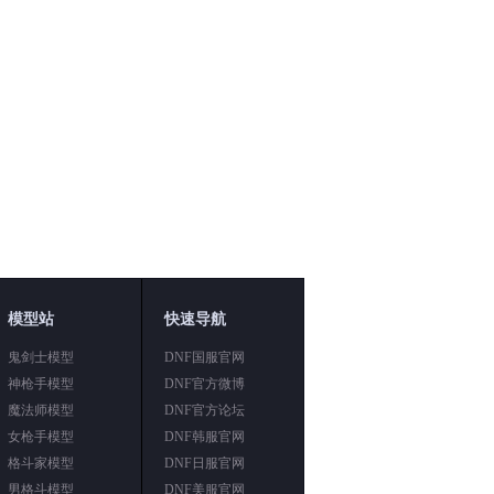
模型站
快速导航
鬼剑士模型
DNF国服官网
神枪手模型
DNF官方微博
魔法师模型
DNF官方论坛
女枪手模型
DNF韩服官网
格斗家模型
DNF日服官网
男格斗模型
DNF美服官网