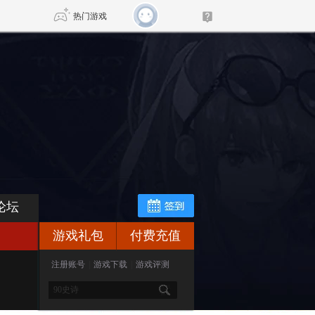
热门游戏
DNF
传奇4
剑网3旗舰版
新天龙八部
自由
诛仙世界
新仙侠5
论坛
游戏礼包
付费充值
注册账号
|
游戏下载
|
游戏评测