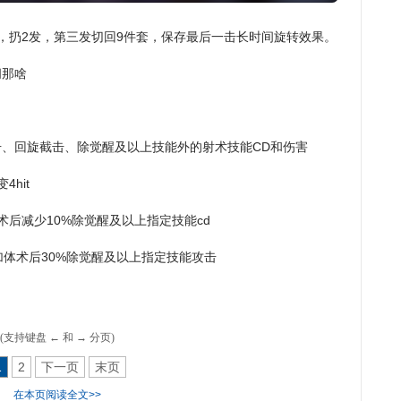
O特质的成熟形态，同时奠定了此后十年游
心玩法框架。
，扔2发，第三发切回9件套，保存最后一击长时间旋转效果。
间那啥
、回旋截击、除觉醒及以上技能外的射术技能CD和伤害
hit
后减少10%除觉醒及以上指定技能cd
加体术后30%除觉醒及以上指定技能攻击
(支持键盘 ← 和 → 分页)
1
2
下一页
末页
在本页阅读全文>>