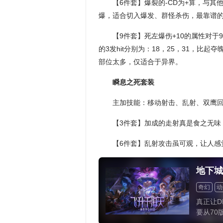
【6件套】爆裂的-CD为+算，与其
爆，适合切入爆发、群怪杀伤，最靠谱的
【9件套】死左爆伤+10的属性对于9
的3发hit分别为：18，25，31，比
部位太多，仅适合于异界。
瞬息之死套装
主加技能：移动射击、乱射、双鹰
【3件套】加成的走射真是食之无味
【6件套】乱射攻击虽可观，让人感觉
地下城
奇幻
动
动作
横
真正让D
要从70
将DNF