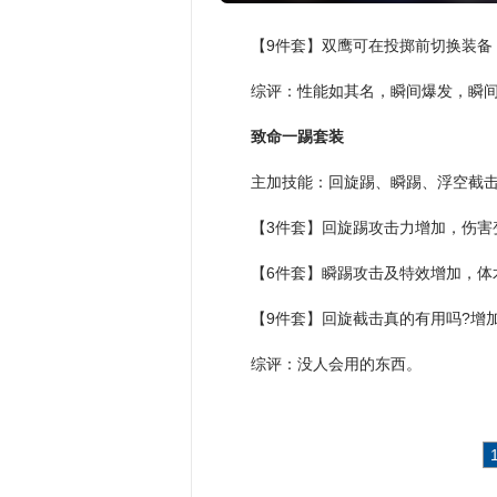
代MM
戏的核
【9件套】双鹰可在投掷前切换装备
综评：性能如其名，瞬间爆发，瞬
致命一踢套装
主加技能：回旋踢、瞬踢、浮空截击
【3件套】回旋踢攻击力增加，伤害变4
【6件套】瞬踢攻击及特效增加，体术
【9件套】回旋截击真的有用吗?增
综评：没人会用的东西。