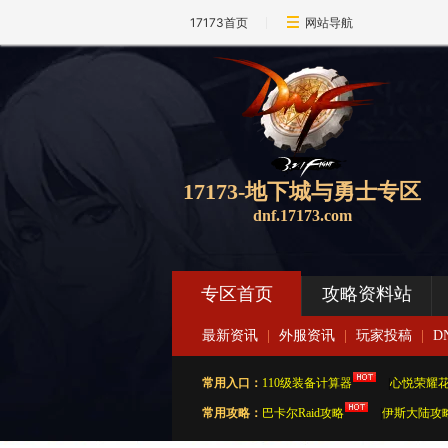
17173首页
网站导航
17173-地下城与勇士专区
dnf.17173.com
专区首页
攻略资料站
最新资讯
|
外服资讯
|
玩家投稿
|
D
常用入口：
110级装备计算器
|
心悦荣耀
常用攻略：
巴卡尔Raid攻略
|
伊斯大陆攻