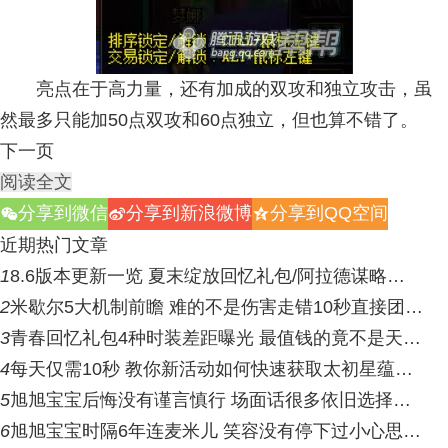
亮点在于高力量，还有加成的双攻和独立攻击，虽
然最多只能加50点双攻和60点独立，但也算不错了。
下一页
阅读全文
分享到微信
分享到新浪微博
分享到QQ空间
w
t
z
近期热门文章
1
8.6版本更新一览 夏末绽放回忆礼包/阿拉德谋略…
2
米歇尔5大机制前瞻 难的不是伤害走错10秒直接团…
3
青春回忆礼包4种时装差距曝光 最值钱的竟不是天…
4
每天仅需10秒 教你新活动如何快速获取太初星蕴…
5
旭旭宝宝后悔没有谨言慎行 场面话很多依旧选择…
6
旭旭宝宝时隔6年连麦米儿 笑容没有停下过小心思…