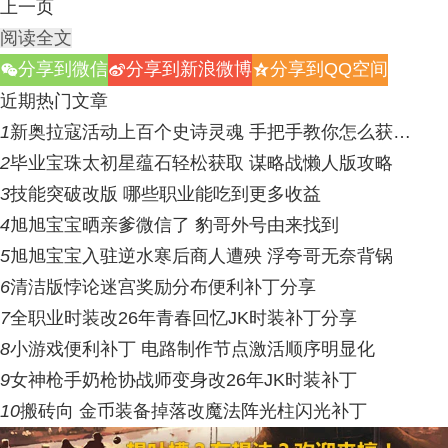
上一页
阅读全文
分享到微信
分享到新浪微博
分享到QQ空间
w
t
z
近期热门文章
1
新奥拉寇活动上百个史诗灵魂 手把手教你怎么获…
2
毕业宝珠太初星蕴石轻松获取 谋略战懒人版攻略
3
技能突破改版 哪些职业能吃到更多收益
4
旭旭宝宝晒亲爹微信了 豹哥外号由来找到
5
旭旭宝宝入驻逆水寒后商人遭殃 浮夸哥无奈背锅
6
清洁版悖论迷宫奖励分布便利补丁分享
7
全职业时装改26年青春回忆JK时装补丁分享
8
小游戏便利补丁 电路制作节点激活顺序明显化
9
女神枪手奶枪协战师变身改26年JK时装补丁
10
搬砖向 金币装备掉落改魔法阵光柱闪光补丁