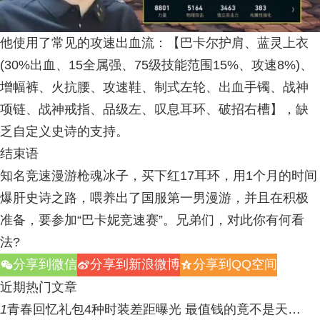
他使用了常见的攻速出血流：【巴卡尔护肩、蓝灵上衣
(30%出血、15全属强、75级技能范围15%、攻速8%)、
增幅裤、火抗腰、攻速鞋、制式左轮、出血手镯、战神
项链、战神戒指、品级左、叹息耳环、破招右槽】，缺
乏自定义史诗的支持。
结束语
知名竞速漫游枪魂冰子，买下红17耳环，用1个月的时间
爆肝史诗之路，喂养出了国服第一男漫游，并且在积极
准备，要参加“巴卡妮竞速赛”。兄弟们，对此你有何看
法?
分享到微信
分享到新浪微博
分享到QQ空间
w
t
z
近期热门文章
1
青春回忆礼包4种时装差距曝光 最值钱的竟不是天…