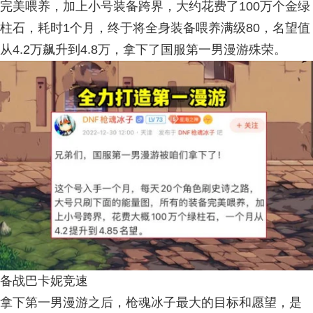
完美喂养，加上小号装备跨界，大约花费了100万个金绿
柱石，耗时1个月，终于将全身装备喂养满级80，名望值
从4.2万飙升到4.8万，拿下了国服第一男漫游殊荣。
备战巴卡妮竞速
拿下第一男漫游之后，枪魂冰子最大的目标和愿望，是