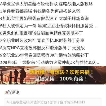
2
毕业宝珠太初星蕴石轻松获取 谋略战懒人版攻略
3
单件看着都很强 特效装备为何越搭越来弱
4
旭旭宝宝再陷福袋造假风波了 大斌子现场查询
5
狂人被钦定为一哥 旭旭宝宝吐槽现状怀旧服备受…
6
男鬼剑红眼反和谐技能血色精修完美版补丁
7
全职业时装改26年青春回忆JK时装补丁分享
8
所有NPC立绘改韩服反和谐原版补丁 无魔改
9
全职业26年青春回忆稀有JK时装特效隐藏补丁
10
8月6日上线指南 活动助力迷雾冲刺JK与性转套闪…
0
条评论
评论赢取激活码/周边等奖励！加群了解详情224611913