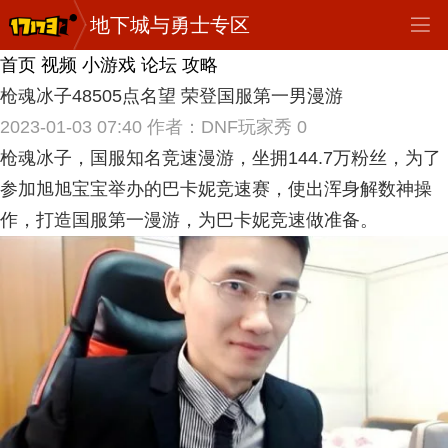
地下城与勇士专区
首页
视频
小游戏
论坛
攻略
枪魂冰子48505点名望 荣登国服第一男漫游
2023-01-03 07:40
作者：DNF玩家秀
0
枪魂冰子，国服知名竞速漫游，坐拥144.7万粉丝，为了
参加旭旭宝宝举办的巴卡妮竞速赛，使出浑身解数神操
作，打造国服第一漫游，为巴卡妮竞速做准备。