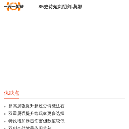
85史诗短剑阴剑-莫邪
优缺点
超高属强提升超过史诗魔法石
双重属强提升给玩家更多选择
特效增加暴击伤害但数值较低
双剑合璧效果依旧苛刻