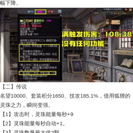
幅下降。
【二】传说
名望10000、套装积分1650、技攻185.1%，借用狐狸的
灵珠之力，瞬间变强。
【1】攻击时，灵珠能量每秒+9
【2】灵珠能量每秒自动+1。
【3】灵珠数量最大值2颗。