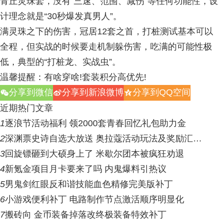
青丘灵珠套，没有“三速、范围、减伤”等任何功能性，设
计理念就是“30秒爆发真男人”。
满灵珠之下的伤害，冠居12套之首，打桩测试基本可以
全程，但实战的时候要走机制躲伤害，吃满的可能性极
低，典型的“打桩龙、实战虫”。
温馨提醒：有啥穿啥!套装积分高优先!
分享到微信
分享到新浪微博
分享到QQ空间
w
t
z
近期热门文章
1
逐浪节活动福利 领2000套青春回忆礼包助力金
2
深渊票史诗自选大放送 奥拉蔻活动玩法及奖励汇…
3
回旋镖砸到大硕身上了 米歇尔团本被疯狂劝退
4
新氪金项目月卡要来了吗 内鬼爆料引热议
5
男鬼剑红眼反和谐技能血色精修完美版补丁
6
小游戏便利补丁 电路制作节点激活顺序明显化
7
搬砖向 金币装备掉落改终极装备特效补丁