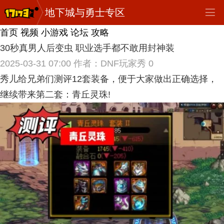
地下城与勇士专区
首页
视频
小游戏
论坛
攻略
30秒真男人后变虫 职业选手都不敢用封神装
2025-03-31 07:00
作者：DNF玩家秀
0
秀儿给兄弟们测评12套装备，便于大家做出正确选择，
继续带来第二套：青丘灵珠!